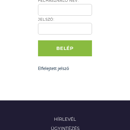
FELHASZNÁLÓ NÉV:
JELSZÓ:
Elfelejtett jelszó
HÍRLEVÉL
ÜGYINTÉZÉS