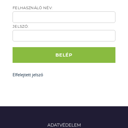
FELHASZNÁLÓ NÉV:
JELSZÓ:
Elfelejtett jelszó
ADATVÉDELEM