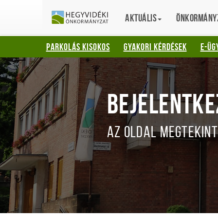
HEGYVIDÉKI
English
Aktuális
Translation
Önkormány
ÖNKORMÁNYZ
PARKOLÁS KISOKOS
GYAKORI KÉRDÉSEK
E-ÜG
BEJELENTKE
AZ OLDAL MEGTEKINT