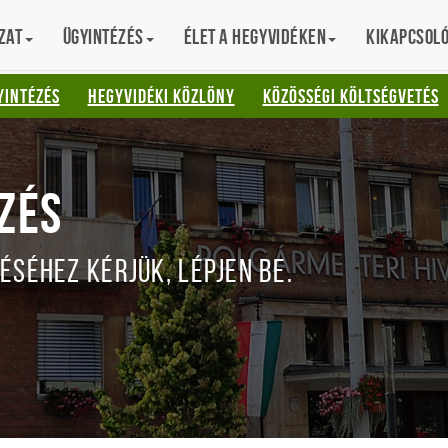
zat
Ügyintézés
Élet a hegyvidéken
Kikapcsol
AT
YINTÉZÉS
HEGYVIDÉKI KÖZLÖNY
KÖZÖSSÉGI KÖLTSÉGVETÉS
ZÉS
ÉSÉHEZ KÉRJÜK, LÉPJEN BE.